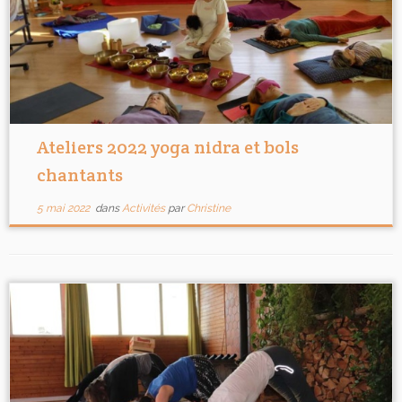
Ateliers 2022 yoga nidra et bols
chantants
5 mai 2022
dans
Activités
par
Christine