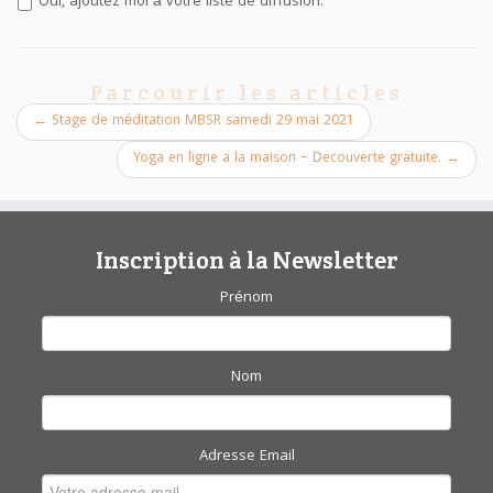
Oui, ajoutez moi à votre liste de diffusion.
Parcourir les articles
←
Stage de méditation MBSR samedi 29 mai 2021
Yoga en ligne a la maison – Decouverte gratuite.
→
Inscription à la Newsletter
Prénom
Nom
Adresse Email