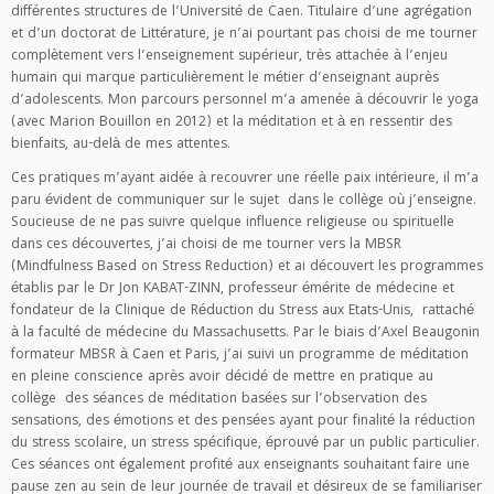
différentes structures de l’Université de Caen. Titulaire d’une agrégation
et d’un doctorat de Littérature, je n’ai pourtant pas choisi de me tourner
complètement vers l’enseignement supérieur, très attachée à l’enjeu
humain qui marque particulièrement le métier d’enseignant auprès
d’adolescents. Mon parcours personnel m’a amenée à découvrir le yoga
(avec Marion Bouillon en 2012) et la méditation et à en ressentir des
bienfaits, au-delà de mes attentes.
Ces pratiques m’ayant aidée à recouvrer une réelle paix intérieure, il m’a
paru évident de communiquer sur le sujet dans le collège où j’enseigne.
Soucieuse de ne pas suivre quelque influence religieuse ou spirituelle
dans ces découvertes, j’ai choisi de me tourner vers la MBSR
(Mindfulness Based on Stress Reduction) et ai découvert les programmes
établis par le Dr Jon KABAT-ZINN, professeur émérite de médecine et
fondateur de la Clinique de Réduction du Stress aux Etats-Unis, rattaché
à la faculté de médecine du Massachusetts. Par le biais d’Axel Beaugonin
formateur MBSR à Caen et Paris, j’ai suivi un programme de méditation
en pleine conscience après avoir décidé de mettre en pratique au
collège des séances de méditation basées sur l’observation des
sensations, des émotions et des pensées ayant pour finalité la réduction
du stress scolaire, un stress spécifique, éprouvé par un public particulier.
Ces séances ont également profité aux enseignants souhaitant faire une
pause zen au sein de leur journée de travail et désireux de se familiariser