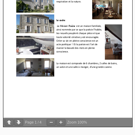
Page
1
/
4
Zoom
100%