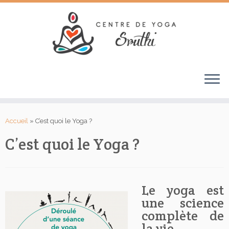
Passer
au
Accueil
»
C’est quoi le Yoga ?
contenu
C’est quoi le Yoga ?
Le yoga est
une science
complète de
la vie